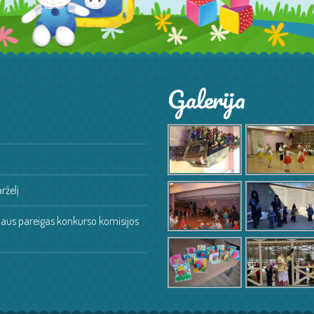
Galerija
rželį
oriaus pareigas konkurso komisijos