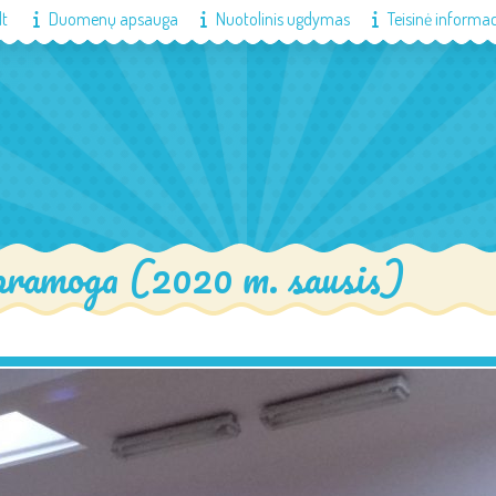
lt
Duomenų apsauga
Nuotolinis ugdymas
Teisinė informac
 pramoga (2020 m. sausis)