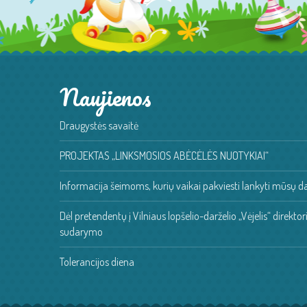
Naujienos
Draugystės savaitė
PROJEKTAS „LINKSMOSIOS ABĖCĖLĖS NUOTYKIAI“
Informacija šeimoms, kurių vaikai pakviesti lankyti mūsų da
Dėl pretendentų į Vilniaus lopšelio-darželio „Vėjelis“ direkt
sudarymo
Tolerancijos diena