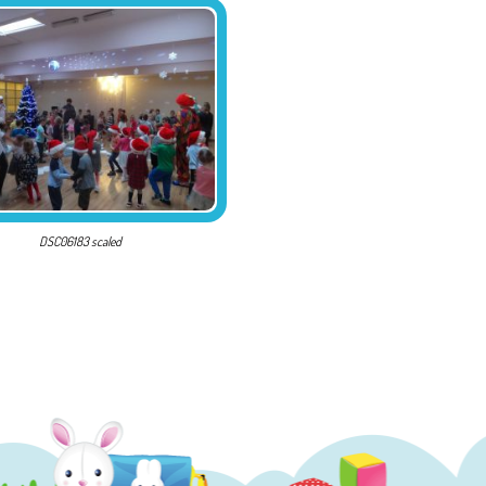
DSC06183 scaled