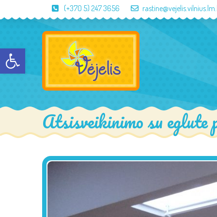
(+370 5) 247 3656
rastine@vejelis.vilnius.lm.
Open toolbar
Atsisveikinimo su eglute