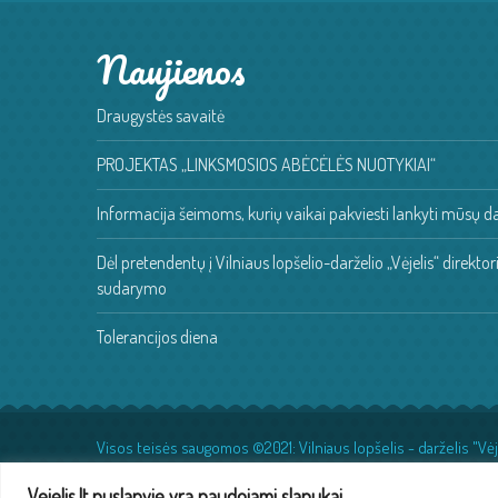
Naujienos
Draugystės savaitė
PROJEKTAS „LINKSMOSIOS ABĖCĖLĖS NUOTYKIAI“
Informacija šeimoms, kurių vaikai pakviesti lankyti mūsų da
Dėl pretendentų į Vilniaus lopšelio-darželio „Vėjelis“ direkt
sudarymo
Tolerancijos diena
Visos teisės saugomos ©2021: Vilniaus lopšelis - darželis "Vėj
Vejelis.lt puslapyje yra naudojami slapukai