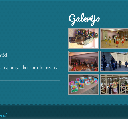
Galerija
rželį
oriaus pareigas konkurso komisijos
elis"