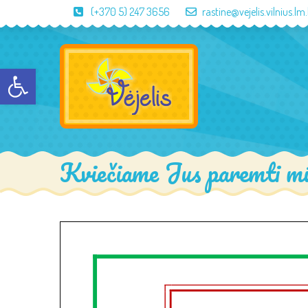
(+370 5) 247 3656
rastine@vejelis.vilnius.lm.
Open toolbar
Kviečiame Jus paremti mū