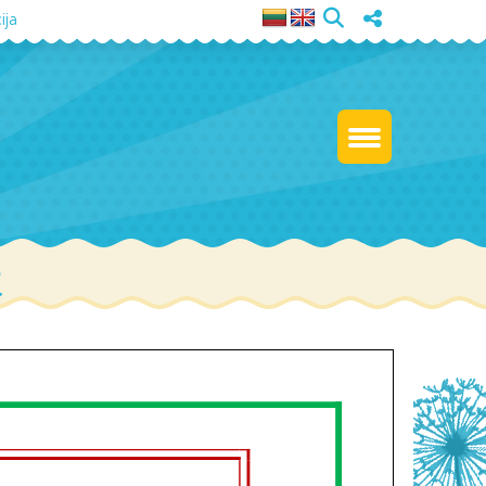
ija
ą