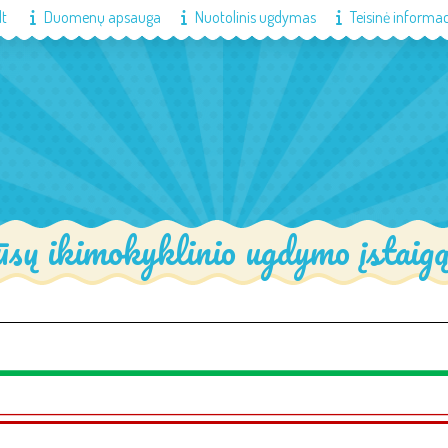
lt
Duomenų apsauga
Nuotolinis ugdymas
Teisinė informac
sų ikimokyklinio ugdymo įstaig