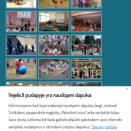
Vejelis.lt puslapyje yra naudojami slapukai
Informuojame, kad šioje svetainėje naudojami slapukai (angl. cookies).
Sutikdami, paspauskite mygtuką „Patvirtinti visus“ arba naršykite toliau.
Savo duotą sutikimą bet kada galėsite atšaukti pakeisdami savo interneto
Visos teisės saugomos ©2021: Vilniaus lopšelis - darželis "Vėjelis"
naršyklės nustatymus ir ištrindami įrašytus slapukus.
Slapukų politika