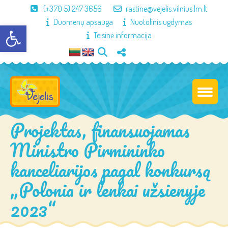
(+370 5) 247 3656
rastine@vejelis.vilnius.lm.lt
Duomenų apsauga
Nuotolinis ugdymas
Open toolbar
Teisinė informacija
Projektas, finansuojamas
Ministro Pirmininko
kanceliarijos pagal konkursą
„Polonia ir lenkai užsienyje
2023“