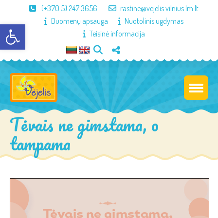
(+370 5) 247 3656
rastine@vejelis.vilnius.lm.lt
Duomenų apsauga
Nuotolinis ugdymas
Open toolbar
Teisinė informacija
Tėvais ne gimstama, o
tampama