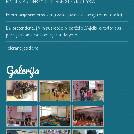
PROJEKTAS „LINKSMOSIOS ABĖCĖLĖS NUOTYKIAI“
Informacija šeimoms, kurių vaikai pakviesti lankyti mūsų darželį
Dėl pretendentų į Vilniaus lopšelio-darželio „Vėjelis“ direktoriaus
pareigas konkurso komisijos sudarymo
Tolerancijos diena
Galerija